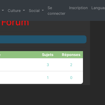
Se
Inscription
Langu
s
Culture
Social
connecter
Forum
e
Sujets
Réponses
3
2
1
0