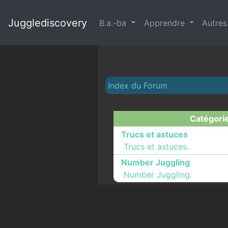
Jugglediscovery
B.a.-ba
Apprendre
Autre
Index du Forum
Catégori
Trucs et astuces
Trucs et astuces.
Number Juggling
Number Juggling.