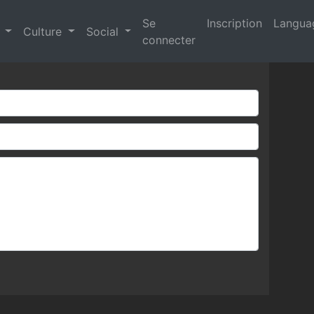
Se
Inscription
Langu
s
Culture
Social
connecter