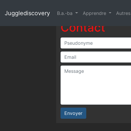
Jugglediscovery
B.a.-ba
Apprendre
Autre
Contact
Envoyer